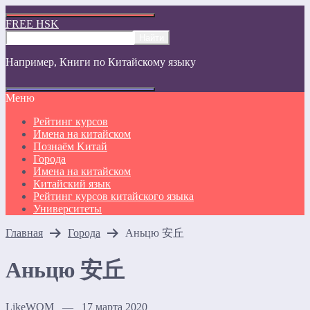
FREE HSK
Например,
Книги по Китайскому языку
Меню
Рейтинг курсов
Имена на китайском
Познаём Kитай
Города
Имена на китайском
Китайский язык
Рейтинг курсов китайского языка
Университеты
Главная
Города
Аньцю 安丘
Аньцю 安丘
LikeWOM — 17 марта 2020