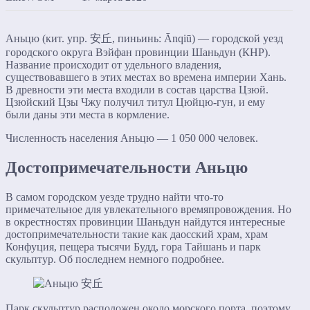
Аньцю (кит. упр. 安丘, пиньинь: Ānqiū) — городской уезд
городского округа Вэйфан провинции Шаньдун (КНР).
Название происходит от удельного владения,
существовавшего в этих местах во времена империи Хань.
В древности эти места входили в состав царства Цзюй.
Цзюйский Цзы Чжу получил титул Цюйцю-гун, и ему
были даны эти места в кормление.
Численность населения Аньцю — 1 050 000 человек.
Достопримечательности Аньцю
В самом городском уезде трудно найти что-то
примечательное для увлекательного времяпровождения. Но
в окрестностях провинции Шаньдун найдутся интересные
достопримечательности такие как даосский храм, храм
Конфуция, пещера тысячи Будд, гора Тайшань и парк
скульптур. Об последнем немного подробнее.
Парк скульптур расположен около морского порта, поэтому