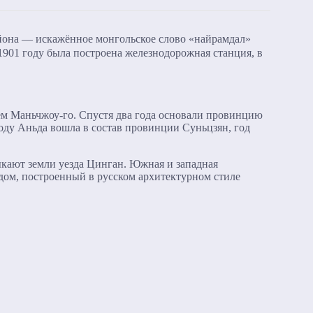
айона — искажённое монгольское слово «найрамдал»
1901 году была построена железнодорожная станция, в
ем Маньчжоу-го. Спустя два года основали провинцию
оду Аньда вошла в состав провинции Суньцзян, год
ыкают земли уезда Цинган. Южная и западная
дом, построенный в русском архитектурном стиле