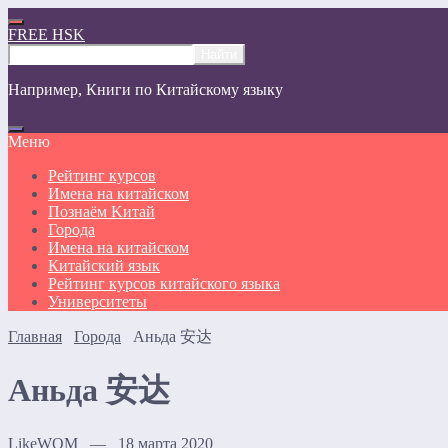
FREE HSK
Например,
Книги по Китайскому языку
Меню
Рейтинг курсов
Имена на китайском
Познаём Kитай
Города
Имена на китайском
Китайский язык
Рейтинг курсов китайского языка
Университеты
Главная
Города
Аньда 安达
Аньда 安达
LikeWOM — 18 марта 2020