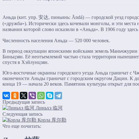
Аньда (кит. упр. 安达, пиньинь: Āndá) — городской уезд горо
(«дружба»). Исторически здесь кочевали монголы, и эти места
названии которой слово исказили в «Аньда». В 1906 году зде
Численность населения Аньда — 520 000 человек.
В период оккупации японскими войсками земель Маньчжурии в
Биньцзян. Её неотъемлемой частью стала территория нынешнег
спустя в Хэйлунцзян.
Юго-восточные окраины городского уезда Аньда граничат с Чж
оконечности Аньды граничат с городским округом Дацин. К д
конца 19 — начала 20 веков. Памятник культуры открыт для по
Предыдущая запись
Линьхэ 临河
Следующая запись
Корла 库尔勒
Что еще почитать: