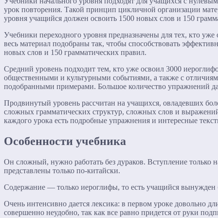
Учебники начального уровня подходят для учащихся с нулевым 
урок повторения. Такой принцип цикличной организации мате
уровня учащийся должен освоить 1500 новых слов и 150 грамм
Учебники переходного уровня предназначены для тех, кто уже 
весь материал подобраны так, чтобы способствовать эффекти
новых слов и 150 грамматических правил.
Средний уровень подходит тем, кто уже освоил 3000 иероглиф
общественными и культурными событиями, а также с отличиями
подобранными примерами. Большое количество упражнений даё
Продвинутый уровень рассчитан на учащихся, овладевших боле
сложных грамматических структур, сложных слов и выражений
каждого урока есть подробные упражнения и интересные текст
Особенности учебника
Он сложный, нужно работать без дураков. Вступление только н
представлены только по-китайски.
Содержание — только иероглифы, то есть учащийся вынужден бу
Очень интенсивно дается лексика: в первом уроке довольно д
совершенно неудобно, так как все равно придется от руки подп