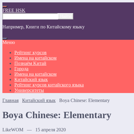
FREE HSK
Например,
Книги по Китайскому языку
Меню
Рейтинг курсов
Имена на китайском
Познаём Kитай
Города
Имена на китайском
Китайский язык
Рейтинг курсов китайского языка
Университеты
Главная
Китайский язык
Boya Chinese: Elementary
Boya Chinese: Elementary
LikeWOM — 15 апреля 2020