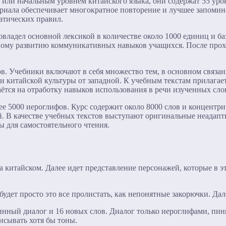
или начальным уровнем китайского языка, они содержат 55 уроко
риала обеспечивает многократное повторение и лучшее запомин
атических правил.
овладел основной лексикой в количестве около 1000 единиц и б
вному развитию коммуникативных навыков учащихся. После прох
ов. Учебники включают в себя множество тем, в основном связа
 китайской культуры от западной. К учебным текстам прилагает
тся на отработку навыков использования в речи изученных сло
е 5000 иероглифов. Курс содержит около 8000 слов и концентр
. В качестве учебных текстов выступают оригинальные неадапт
ы для самостоятельного чтения.
а китайском. Далее идет представление персонажей, которые в эт
дет просто это все пролистать, как непонятные закорючки. Дал
линный диалог и 16 новых слов. Диалог только иероглифами, пи
исывать хотя бы тоны.