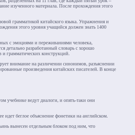
в, разделенных на 11 глав, где каждый пятый урок –
ание изученного материала. После прохождения этого
азовой грамматикой китайского языка. Упражнения и
ождения этого уровня учащийся должен знать 1400
нных с эмоциями и переживаниями человека,
ся детально разработанный словарь с хорошо
в и грамматических конструкций.
ирует внимание на различении синонимов, разъяснении
ированные произведения китайских писателей. В конце
ом учебнике ведут диалоги, и опять-таки они
ее идет беглое объяснение фонетики на английском.
ньинь вынесен отдельным блоком под ним, что