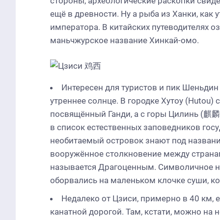
стороны, археологические раскопки свиде
ещё в древности. Ну а рыба из Ханки, как
императора. В китайских путеводителях о
маньчжурское название Хинкай-омо.
Интересен для туристов и пик Шеньдин 
утреннее солнце. В городке Хутоу (Hutou
посвящённый Ганди, а с горы Цилинь (麒麟
в список естественных заповедников госу
необитаемый островок знают под названи
вооружённое столкновение между странам
называется Драгоценным. Символичное н
оборвались на маленьком клочке суши, ко
Недалеко от Цзиси, примерно в 40 км,
канатной дорогой. Там, кстати, можно на