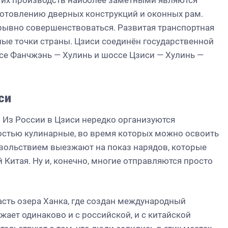
угих производств наиболее заметными являются
готовлению дверных конструкций и оконных рам.
рывно совершенствоваться. Развитая транспортная
зные точки страны. Цзиси соединён государственной
ссе Фанчжэнь — Хулинь и шоссе Цзиси — Хулинь —
си
 Из России в Цзиси нередко организуются
остью кулинарные, во время которых можно освоить
вольствием выезжают на показ нарядов, которые
Китая. Ну и, конечно, многие отправляются просто
часть озера Ханка, где создан международный
жает одинаково и с российской, и с китайской