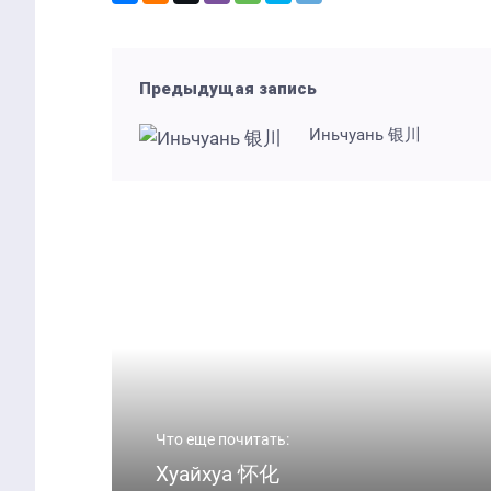
Предыдущая запись
Иньчуань 银川
Что еще почитать:
Хуайхуа 怀化