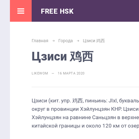
FREE HSK
Главная
Города
Цзиси 鸡西
Цзиси 鸡西
LIKEWOM — 16 МАРТА 2020
Цзиси (кит. упр. 鸡西, пиньинь: Jīxī, буква
округ в провинции Хэйлунцзян КНР. Цзис
Хэйлунцзян на равнине Саньцзян в верхне
китайской границы и около 120 км от озер