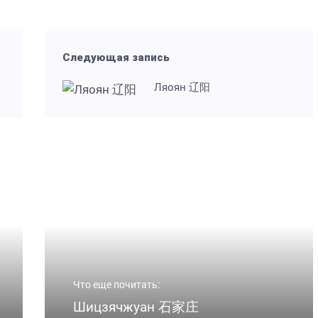
Следующая запись
Ляоян 辽阳
Что еще почитать:
Шицзячжуан 石家庄