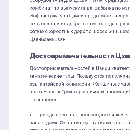
оборудования для добычи угля. Среди др
комбинат по выпуску пива, фабрика по из
Инфраструктура Цзиси продолжает непре
сеть позволяет добраться из города в ра
сетью скоростных дорог с шоссе G11, шо
Цзяньсаньцзян.
Достопримечательности Цзи
Достопримечательностей в Цзиси хватает.
тематические туры. Пользуются популярн
азы китайской кулинарии. Женщины с удо
шьются на фабриках различных провинций 
на шоппинг.
Прежде всего это, конечно, китайская 
заповедник. Флора и фауна этих мест пора