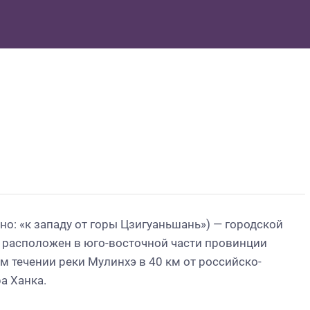
льно: «к западу от горы Цзигуаньшань») — городской
и расположен в юго-восточной части провинции
м течении реки Мулинхэ в 40 км от российско-
а Ханка.