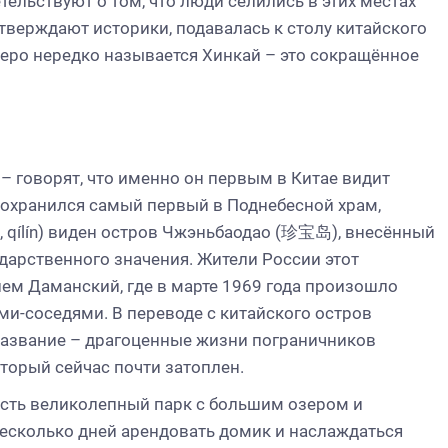
тельствуют о том, что люди селились в этих местах
 утверждают историки, подавалась к столу китайского
зеро нередко называется Хинкай – это сокращённое
– говорят, что именно он первым в Китае видит
) сохранился самый первый в Поднебесной храм,
, qílín) виден остров Чжэньбаодао (珍宝岛), внесённый
дарственного значения. Жители России этот
ем Даманский, где в марте 1969 года произошло
и-соседями. В переводе с китайского остров
азвание – драгоценные жизни пограничников
торый сейчас почти затоплен.
 есть великолепный парк с большим озером и
 несколько дней арендовать домик и наслаждаться