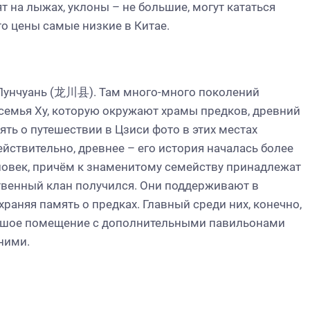
т на лыжах, уклоны – не большие, могут кататься
о цены самые низкие в Китае.
 Лунчуань (龙川县). Там много-много поколений
семья Ху, которую окружают храмы предков, древний
ть о путешествии в Цзиси фото в этих местах
ействительно, древнее – его история началась более
еловек, причём к знаменитому семейству принадлежат
ственный клан получился. Они поддерживают в
раняя память о предках. Главный среди них, конечно,
льшое помещение с дополнительными павильонами
ними.