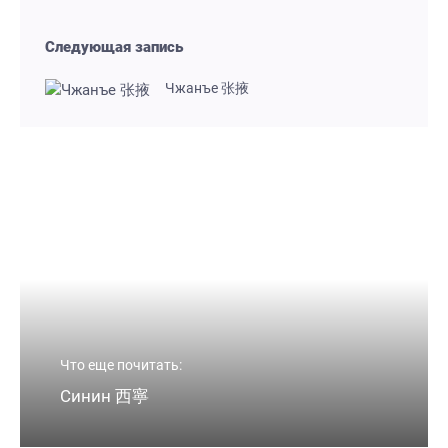
Следующая запись
Чжанъе 张掖
Что еще почитать:
Синин 西寧