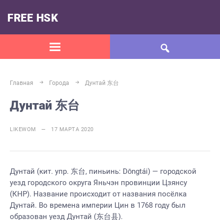
FREE HSK
Главная
Города
Дунтай 东台
Дунтай 东台
LIKEWOM — 17 МАРТА 2020
Дунтай (кит. упр. 东台, пиньинь: Dōngtái) — городской
уезд городского округа Яньчэн провинции Цзянсу
(КНР). Название происходит от названия посёлка
Дунтай. Во времена империи Цин в 1768 году был
образован уезд Дунтай (东台县).