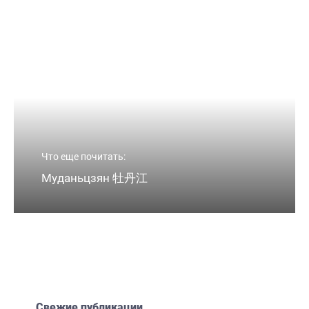
Что еще почитать:
Муданьцзян 牡丹江
Свежие публикации