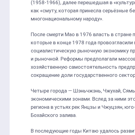
(1958-1966), далее перешедшая в «культу
как «смуту, которая принесла серьёзные бе
многонациональному народу».
После смерти Мао в 1976 власть в стране 
которые в конце 1978 года провозгласили 
социалистическую рыночную экономику при
и рыночной. Реформы предполагали массо
хозяйственную самостоятельность предпри
сокращение доли государственного сектор
Четыре города — Шэньчжэнь, Чжухай, Сям
экономическими зонами. Вслед за ними это
региона в устьях рек Янцзы и Чжуцзян, юго
Бохайского залива.
В последующие годы Китаю удалось разв