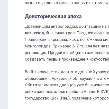
захватов, однако смогла вновь стать мог
Доисторическая эпоха
Древнейшим антропоидом, обитавшим на т
лет назад, был синантроп. Позднее сюда п
Пришельцы скрещивались с потомками син
монголоидов. Примерно 6-7 тысяч лет наз
революция. Предки китайцев стали осваив
создавать первые произведения искусства
Во II тысячелетии до н. э. в долине Хуанх
образования. Археологи обнаружили в это
Обитателям этих дворцов уже был известе
эпохи располагалось в районе Аньян. В XVII
государство Шан (Инь), появление которо