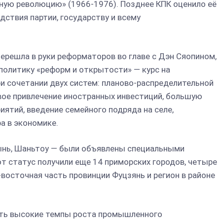
рную революцию» (1966-1976). Позднее КПК оценило её
дствия партии, государству и всему
перешла в руки реформаторов во главе с Дэн Сяопином,
политику «реформ и открытости» — курс на
 сочетании двух систем: планово-распределительной
вое привлечение иностранных инвестиций, большую
ятий, введение семейного подряда на селе,
а в экономике.
ынь, Шаньтоу — были объявлены специальными
т статус получили еще 14 приморских городов, четыре
-восточная часть провинции Фуцзянь и регион в районе
ить высокие темпы роста промышленного