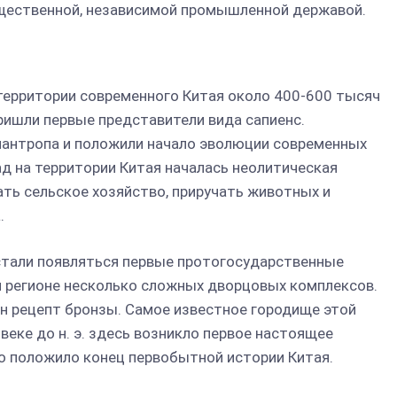
ущественной, независимой промышленной державой.
ерритории современного Китая около 400-600 тысяч
ришли первые представители вида сапиенс.
антропа и положили начало эволюции современных
ад на территории Китая началась неолитическая
ать сельское хозяйство, приручать животных и
.
э стали появляться первые протогосударственные
м регионе несколько сложных дворцовых комплексов.
н рецепт бронзы. Самое известное городище этой
 веке до н. э. здесь возникло первое настоящее
го положило конец первобытной истории Китая.