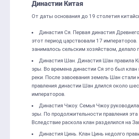
Династии Китая
От даты основания до 19 столетия китайс
Династия Ся. Первая династия Древнего
этот период царствовали 17 императоров. 
занималось сельским хозяйством, делало г
Династия Шан. Династия Шан правила К
эры. Во времена династии Ся это был клан
реки. После завоевания земель Шан стали
правления династии Шан длился около шест
императоров.
Династия Чжоу. Семья Чжоу руководила
эры. По продолжительности правления эта
Вследствие раскола клан разделился на З
Династия Цинь. Клан Цинь недолго прави