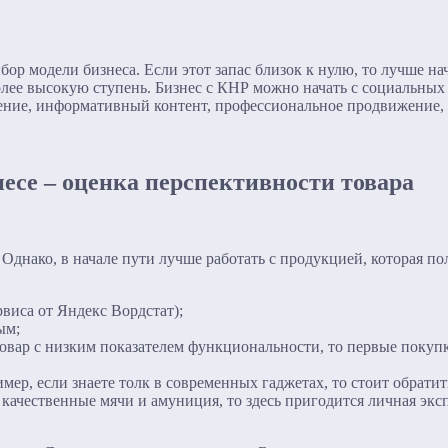
ор модели бизнеса. Если этот запас близок к нулю, то лучше н
более высокую ступень. Бизнес с КНР можно начать с социальных
ение, информативный контент, профессиональное продвижение, 
есе – оценка перспективности товара
Однако, в начале пути лучше работать с продукцией, которая п
рвиса от Яндекс Вордстат);
ым;
товар с низким показателем функциональности, то первые покуп
мер, если знаете толк в современных гаджетах, то стоит обрат
 качественные мячи и амуниция, то здесь пригодится личная экс