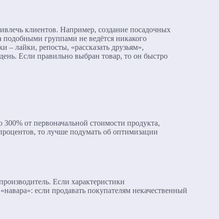
привлечь клиентов. Например, создание посадочных
За подобными группами не ведётся никакого
 – лайки, репосты, «рассказать друзьям»,
 день. Если правильно выбран товар, то он быстро
до 300% от первоначальной стоимости продукта,
процентов, то лучше подумать об оптимизации
 производитель. Если характеристики
 «навара»: если продавать покупателям некачественный