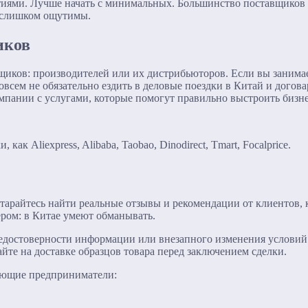
иями. Лучше начать с минимальных. Большинство поставщиков 
е слишком ощутимы.
иков
авщиков: производителей или их дистрибьюторов. Если вы заним
овсем не обязательно ездить в деловые поездки в Китай и дого
 компании с услугами, которые помогут правильно выстроить бизн
ак Aliexpress, Alibaba, Taobao, Dinodirect, Tmart, Focalprice.
старайтесь найти реальные отзывы и рекомендации от клиентов,
ром: в Китае умеют обманывать.
едостоверности информации или внезапного изменения условий 
те на доставке образцов товара перед заключением сделки.
нающие предприниматели: