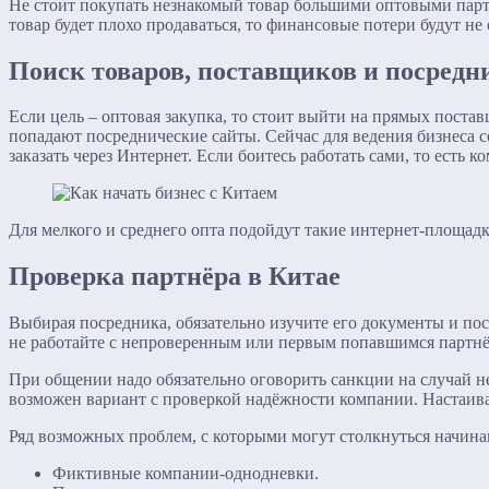
Не стоит покупать незнакомый товар большими оптовыми парт
товар будет плохо продаваться, то финансовые потери будут н
Поиск товаров, поставщиков и посредн
Если цель – оптовая закупка, то стоит выйти на прямых пост
попадают посреднические сайты. Сейчас для ведения бизнеса с
заказать через Интернет. Если боитесь работать сами, то есть
Для мелкого и среднего опта подойдут такие интернет-площадки, к
Проверка партнёра в Китае
Выбирая посредника, обязательно изучите его документы и по
не работайте с непроверенным или первым попавшимся партнё
При общении надо обязательно оговорить санкции на случай н
возможен вариант с проверкой надёжности компании. Настаивай
Ряд возможных проблем, с которыми могут столкнуться начи
Фиктивные компании-однодневки.