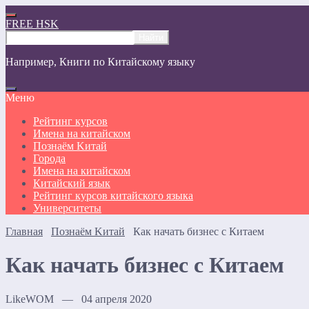
FREE HSK
Например,
Книги по Китайскому языку
Меню
Рейтинг курсов
Имена на китайском
Познаём Kитай
Города
Имена на китайском
Китайский язык
Рейтинг курсов китайского языка
Университеты
Главная
Познаём Kитай
Как начать бизнес с Китаем
Как начать бизнес с Китаем
LikeWOM — 04 апреля 2020