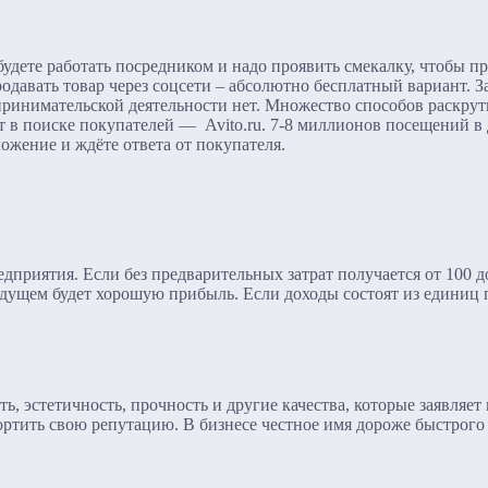
будете работать посредником и надо проявить смекалку, чтобы 
родавать товар через соцсети – абсолютно бесплатный вариант. 
инимательской деятельности нет. Множество способов раскрутки
нт в поиске покупателей — Avito.ru. 7-8 миллионов посещений в
ожение и ждёте ответа от покупателя.
дприятия. Если без предварительных затрат получается от 100 
удущем будет хорошую прибыль. Если доходы состоят из единиц 
, эстетичность, прочность и другие качества, которые заявляет
портить свою репутацию. В бизнесе честное имя дороже быстрого