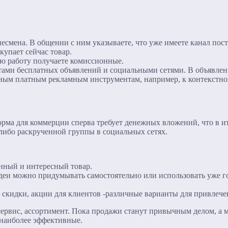
есмена. В общении с ним указываете, что уже имеете канал пост
купает сейчас товар.
ою работу получаете комиссионные.
тами бесплатных объявлений и социальными сетями. В объявлени
вным платным рекламным инструментам, например, к контекстно
орма для коммерции сперва требует денежных вложений, что в 
 либо раскрученной группы в социальных сетях.
нный и интересный товар.
идеи можно придумывать самостоятельно или использовать уже г
 скидки, акции для клиентов -различные варианты для привлече
сервис, ассортимент. Пока продажи станут привычным делом, а
 наиболее эффективные.