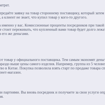
атрат.
ередаёте заявку на товар стороннему поставщику, который затем
а клиент не знает, что купил товар у кого-то другого.
ра именно у вас. Комиссионные проценты посредников при тако
стоит переживать, что купленный вами товар будет долго лежать
з его же деньгами.
товар у официального поставщика. Тем самым экономят деньги
гораздо выше цены самого изделия. Например, группа из 5 челов
о в Китае. Покупка позволила взять старт по продаже товара спе
рнет-магазин.
шими партиями. Вы вновь посредник и получаете за свои услуги
ая.