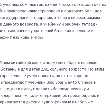
и 6 учебных комплектов, каждый из которых состоит из
обие прекрасно иллюстрировано и содержит большое
и аудирования, говорения, чтения и письма, самым
 данного возраста. К учебнику и рабочей тетради
ает выполнение упражнений более интересным и
держит языковые игры.
e (Учим китайский язык и поём) вы найдете веселые
работанные для детей дошкольного возраста. По этим
торые еще не умеют писать, читать и хорошо
е предлагают учебники Sing your way to Chinese, и
зыке, дети смогут освоить базовую лексику и
агодаря песням получат правильное произношение и
 прилагаются диски с аудио-файлами и наборы с