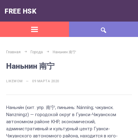
FREE HSK
Главная
Города
Наньнин 南宁
Наньнин 南宁
LIKEWOM — 09 МАРТА 2020
Наньни́н (кит. упр. 南宁, пиньинь: Nánníng; чжуанск.
Nanzningz) — городской округ в Гуанси-Чжуанском
автономном районе КНР, экономический,
административный и культурный центр Гуанси-
Чжуанского автономного района, находится в юго-