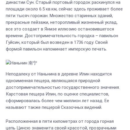
династии Сун. Старый портовый городок раскинулся на
площади около 6.5 кв.км, сейчас здесь проживает более
пяти тысяч горожан. Множество старинных зданий,
прекрасные пейзажи, неторопливый жизненный уклад,
все это создает в Янмэе иллюзию остановившегося
времени. Достопримечательность городка – павильон
Гуйсин, который был возведен в 1736 году. Своей
формой павильон напоминает имперскую печать.
Неподалеку от Наньнина в деревне Илин находится
одноименная пещера, являющаяся природной
достопримечательностью государственного значения.
Карстовая пещера Илин, по оценке специалистов,
сформировалась более чем миллион лет назад. Ее
называют также пещерой Сказочных видений.
Расположенная в пяти километрах от города горная
цепь Цинсю знаменита своей красотой, прозрачными