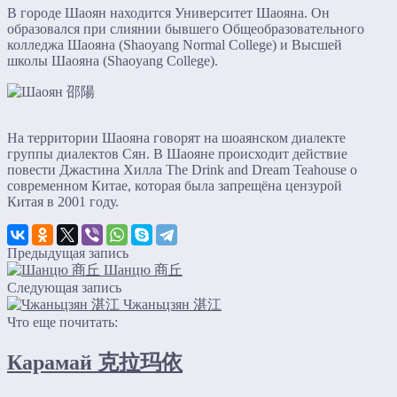
В городе Шаоян находится Университет Шаояна. Он
образовался при слиянии бывшего Общеобразовательного
колледжа Шаояна (Shaoyang Normal College) и Высшей
школы Шаояна (Shaoyang College).
На территории Шаояна говорят на шоаянском диалекте
группы диалектов Сян. В Шаояне происходит действие
повести Джастина Хилла The Drink and Dream Teahouse о
современном Китае, которая была запрещёна цензурой
Китая в 2001 году.
Предыдущая запись
Шанцю 商丘
Следующая запись
Чжаньцзян 湛江
Что еще почитать:
Карамай 克拉玛依