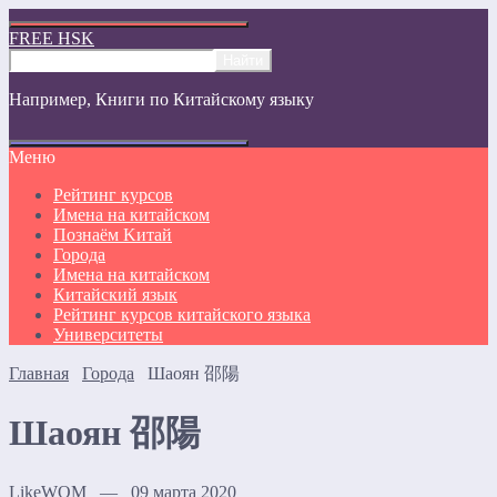
FREE HSK
Например,
Книги по Китайскому языку
Меню
Рейтинг курсов
Имена на китайском
Познаём Kитай
Города
Имена на китайском
Китайский язык
Рейтинг курсов китайского языка
Университеты
Главная
Города
Шаоян 邵陽
Шаоян 邵陽
LikeWOM — 09 марта 2020