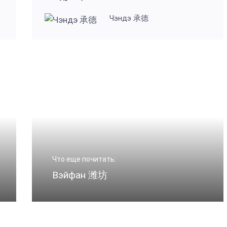
Чэндэ 承德
Что еще почитать:
Вэйфан 潍坊