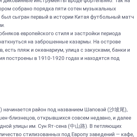
ой диковинные инструменты вроде фортепьяно. Так на
тором собрано порядка пяти сотен музыкальных
а был сыгран первый в истории Китая футбольный матч
и.
обняков европейского стиля и застройки периода
наткнуться на заброшенные казармы. На острове
 есть пляж и океанариум, улица с закусками, банки и
ия построены в 1910-1920 годах и находятся под
 начинается район под названием Шаповэй (沙坡尾),
ен-близнецов, открывшихся совсем недавно, и далее
одной улицы им. Сун Ят-сена (中山路). В петляющих
личество стилизованных под Европу заведений — кафе,