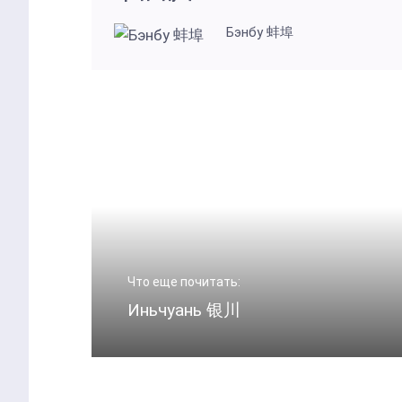
Бэнбу 蚌埠
Что еще почитать:
Иньчуань 银川