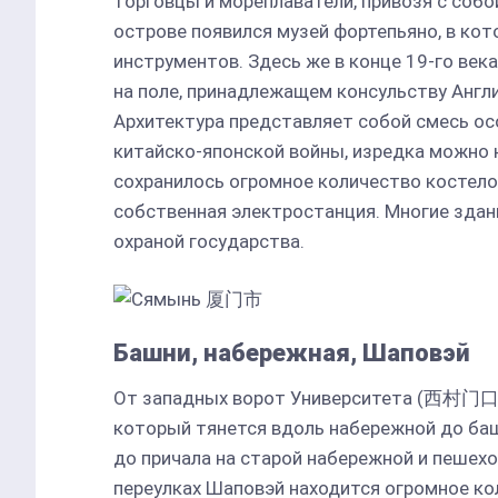
торговцы и мореплаватели, привозя с соб
острове появился музей фортепьяно, в ко
инструментов. Здесь же в конце 19-го век
на поле, принадлежащем консульству Англи
Архитектура представляет собой смесь ос
китайско-японской войны, изредка можно 
сохранилось огромное количество костелов,
собственная электростанция. Многие здан
охраной государства.
Башни, набережная, Шаповэй
От западных ворот Университета (西村门口)
который тянется вдоль набережной до баш
до причала на старой набережной и пешех
переулках Шаповэй находится огромное ко