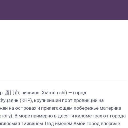
р. 厦门市, пиньинь: Xiàmén shì) — город
Фуцзянь (КНР), крупнейший порт провинции на
жен на островах и прилегающем побережье материка
 югу). В море примерно в десяти километрах от города
равляемая Тайванем. Под именем Амой город впервые