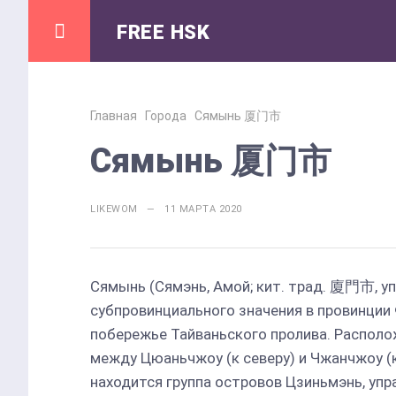
FREE HSK
Главная
Города
Сямынь 厦门市
Сямынь 厦门市
LIKEWOM — 11 МАРТА 2020
Сямынь (Сямэнь, Амой; кит. трад. 廈門市, уп
субпровинциального значения в провинции 
побережье Тайваньского пролива. Располо
между Цюаньчжоу (к северу) и Чжанчжоу (к
находится группа островов Цзиньмэнь, уп