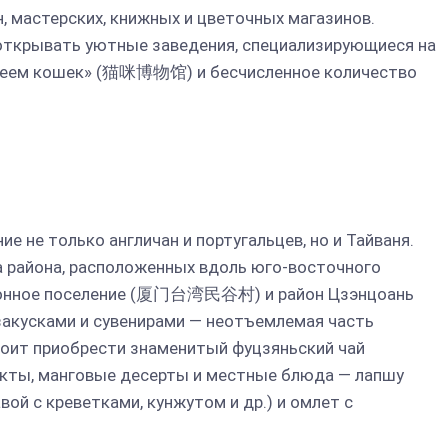
н, мастерских, книжных и цветочных магазинов.
ткрывать уютные заведения, специализирующиеся на
узеем кошек» (猫咪博物馆) и бесчисленное количество
е не только англичан и португальцев, но и Тайваня.
 района, расположенных вдоль юго-восточного
ционное поселение (厦门台湾民谷村) и район Цзэнцоань
акусками и сувенирами — неотъемлемая часть
тоит приобрести знаменитый фуцзяньский чай
укты, манговые десерты и местные блюда — лапшу
й с креветками, кунжутом и др.) и омлет с