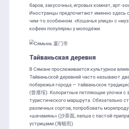
баров, закусочных, игровых комнат, арт-зо
Иностранцы предпочитают именно здесь о
чем-то особенном. «Кошачья улица» с «м
кофеен популярны у молодёжи.
Тайваньская деревня
В Сямэне прослеживается культурное влияни
Тайваньской деревней часто называют два
побережья города — тайваньское тради
(曾厝垵). Колоритные петляющие улочки с з
туристического маршрута. Обязательно с
различных сортов, попробовать морепрод
«шачамянь» (沙茶面, лапша с пастой-приправо
устрицами (海蛎煎).