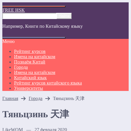
FREE HSK
Например,
Книги по Китайскому языку
Меню
Рейтинг курсов
Имена на китайском
Познаём Kитай
Города
Имена на китайском
Китайский язык
Рейтинг курсов китайского языка
Университеты
Главная
Города
Тяньцзинь 天津
Тяньцзинь 天津
LikeWOM — 27 февраля 2020