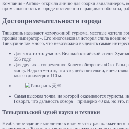
Компания «Airbus» открыла линию для сборки авиалайнеров, к
промышленность в городе постепенно наращивает обороты, раб
Достопримечательности города
Тяньцзинь называют жемчужиной туризма, местные жители говор
прошёл император». Его многовековая история слила воедино ч
Тяньцзине так много, что невозможно выделить самые интерес
Для кого-то это участок Великой китайской стены Хуанъ
556 году.
Для других – современное Колесо обозрения «Око Тяньцзин
мосту. Надо отметить, что это, действительно, впечатля
колесо диаметром 110 м.
Самая высокая точка, на которой оказываются туристы, н
Говорят, что дальность обзора – примерно 40 км, но это, п
Тяньцзиньский музей науки и техники
Необычное здание выполнено в виде моста с расположенным п
территории в 20 тыс. кв. метров расположены стенды с теоре