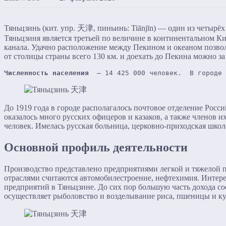
Тяньцзинь (кит. упр. 天津, пиньинь: Tiānjīn) — один из четыр
Тяньцзиня является третьей по величине в континентальном Ки
канала. Удачно расположение между Пекином и океаном позвол
от столицы страны всего 130 км. и доехать до Пекина можно з
Численность населения
  — 14 425 000 человек.  В городе 
До 1919 года в городе располагалось почтовое отделение Росс
оказалось много русских офицеров и казаков, а также членов 
человек. Имелась русская больница, церковно-приходская школ
Основной профиль деятельности
Производство представлено предприятиями легкой и тяжелой 
отраслями считаются автомобилестроение, нефтехимия. Интерес
предприятий в Тяньцзине. До сих пор большую часть дохода с
осуществляет рыболовство и возделывание риса, пшеницы и к