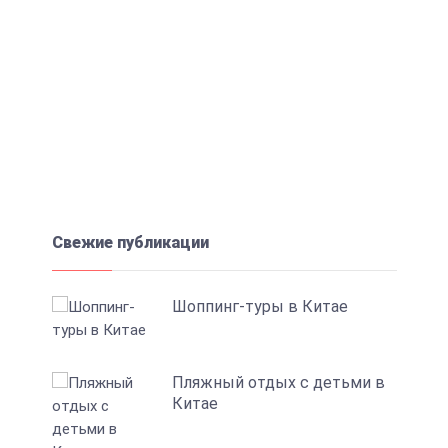
Что еще почитать:
Имя Стася по китайски 斯塔西婭
транслитом Sī tǎ xī yà
Свежие публикации
Шоппинг-туры в Китае
Пляжный отдых с детьми в
Китае