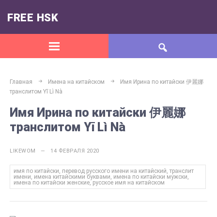
FREE HSK
Главная
Имена на китайском
Имя Ирина по китайски 伊麗娜
транслитом Yī Lì Nà
Имя Ирина по китайски 伊麗娜
транслитом Yī Lì Nà
LIKEWOM — 14 ФЕВРАЛЯ 2020
имя по китайски, перевод русского имени на китайский, транслит
имени, имена китайскими буквами, имена по китайски мужски,
имена по китайски женские, русское имя на китайском