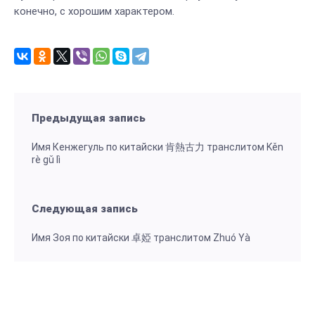
конечно, с хорошим характером.
Предыдущая запись
Имя Кенжегуль по китайски 肯熱古力 транслитом Kěn
rè gǔ lì
Следующая запись
Имя Зоя по китайски 卓婭 транслитом Zhuó Yà