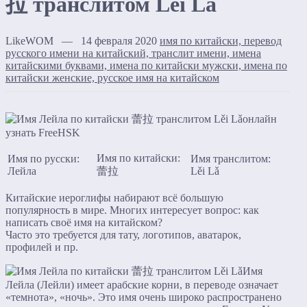
拉 транслитом Lěi Lǎ
LikeWOM — 14 февраля 2020
имя по китайски, перевод
русского имени на китайский, транслит имени, имена
китайскими буквами, имена по китайски мужски, имена по
китайски женские, русское имя на китайском
Имя по китайски:
Имя по русски:
Имя транслитом:
Лейла
蕾拉
Lěi Lǎ
Китайские иероглифы набирают всё большую
популярность в мире. Многих интересует вопрос: как
написать своё имя на китайском?
Часто это требуется для тату, логотипов, аватарок,
профилей и пр.
Имя
Лейла (Лейли) имеет арабские корни, в переводе означает
«темнота», «ночь». Это имя очень широко распространено