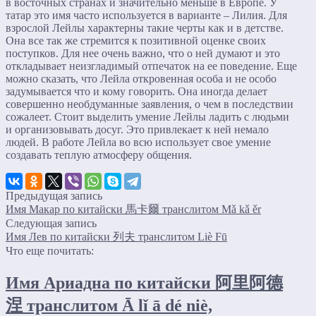
в восточных странах и значительно меньше в Европе. У
татар это имя часто используется в варианте – Лилия. Для
взрослой Лейлы характерны такие черты как и в детстве.
Она все так же стремится к позитивной оценке своих
поступков. Для нее очень важно, что о ней думают и это
откладывает неизгладимый отпечаток на ее поведение. Еще
можно сказать, что Лейла откровенная особа и не особо
задумывается что и кому говорить. Она иногда делает
совершенно необдуманные заявления, о чем в последствии
сожалеет. Стоит выделить умение Лейлы ладить с людьми
и организовывать досуг. Это привлекает к ней немало
людей. В работе Лейла во всю использует свое умение
создавать теплую атмосферу общения.
Предыдущая запись
Имя Макар по китайски 馬卡爾 транслитом Mǎ kǎ ěr
Следующая запись
Имя Лев по китайски 列夫 транслитом Liè Fū
Что еще почитать:
Имя Ариадна по китайски 阿里阿德
涅 транслитом Ā lǐ ā dé niè,