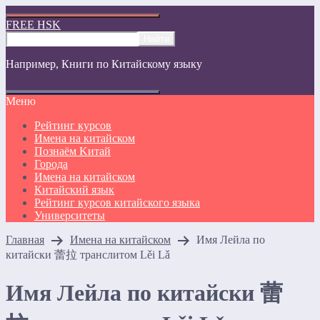
FREE HSK
Например,
Книги по Китайскому языку
Меню
Рейтинг курсов
Имена на китайском
Познаём Kитай
Города
Имена на китайском
Китайский язык
Рейтинг курсов китайского языка
Университеты
Главная
Имена на китайском
Имя Лейла по
китайски 蕾拉 транслитом Lěi Lǎ
Имя Лейла по китайски 蕾