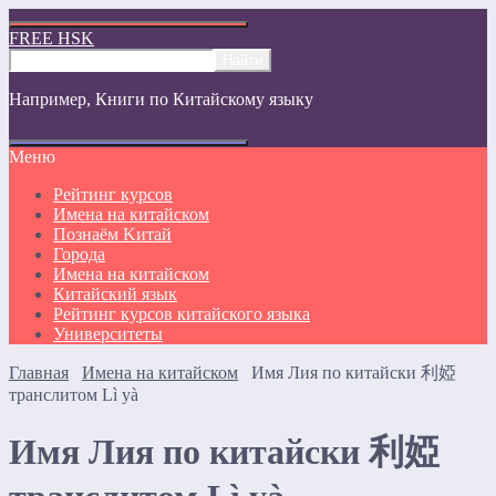
FREE HSK
Например,
Книги по Китайскому языку
Меню
Рейтинг курсов
Имена на китайском
Познаём Kитай
Города
Имена на китайском
Китайский язык
Рейтинг курсов китайского языка
Университеты
Главная
Имена на китайском
Имя Лия по китайски 利婭
транслитом Lì yà
Имя Лия по китайски 利婭