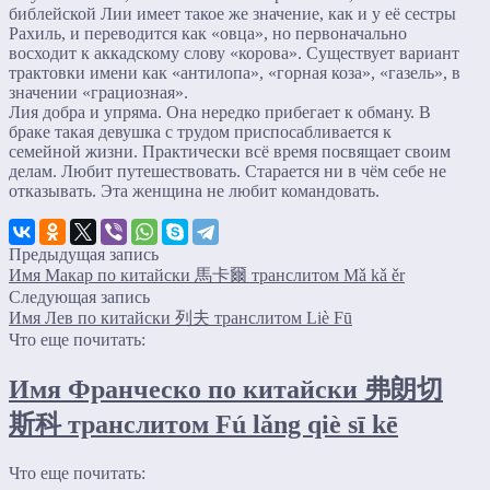
библейской Лии имеет такое же значение, как и у её сестры
Рахиль, и переводится как «овца», но первоначально
восходит к аккадскому слову «корова». Существует вариант
трактовки имени как «антилопа», «горная коза», «газель», в
значении «грациозная».
Лия добра и упряма. Она нередко прибегает к обману. В
браке такая девушка с трудом приспосабливается к
семейной жизни. Практически всё время посвящает своим
делам. Любит путешествовать. Старается ни в чём себе не
отказывать. Эта женщина не любит командовать.
Предыдущая запись
Имя Макар по китайски 馬卡爾 транслитом Mǎ kǎ ěr
Следующая запись
Имя Лев по китайски 列夫 транслитом Liè Fū
Что еще почитать:
Имя Франческо по китайски 弗朗切
斯科 транслитом Fú lǎng qiè sī kē
Что еще почитать: