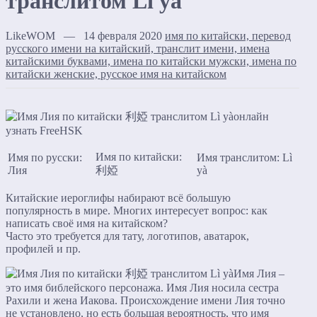
транслитом Lì yà
LikeWOM — 14 февраля 2020
имя по китайски, перевод
русского имени на китайский, транслит имени, имена
китайскими буквами, имена по китайски мужски, имена по
китайски женские, русское имя на китайском
Имя по китайски:
Имя по русски:
Имя транслитом: Lì
Лия
利婭
yà
Китайские иероглифы набирают всё большую
популярность в мире. Многих интересует вопрос: как
написать своё имя на китайском?
Часто это требуется для тату, логотипов, аватарок,
профилей и пр.
Имя Лия –
это имя библейского персонажа. Имя Лия носила сестра
Рахили и жена Иакова. Происхождение имени Лия точно
не установлено, но есть большая вероятность, что имя