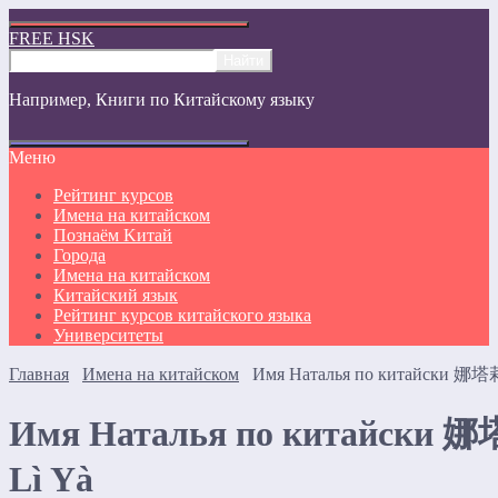
FREE HSK
Например,
Книги по Китайскому языку
Меню
Рейтинг курсов
Имена на китайском
Познаём Kитай
Города
Имена на китайском
Китайский язык
Рейтинг курсов китайского языка
Университеты
Главная
Имена на китайском
Имя Наталья по китайски 娜塔莉
Имя Наталья по китайски 娜
Lì Yà