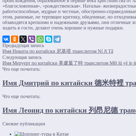
происхождения, образованное в первые века христианства от ла
«благословенная», «рождественская». Натальи- жизнерадостны
работоспособные, мудрые и честные, обостренно-справедливы
этом, ранимые, не терпящие критику, обидчивые, но отходчивы
обзаводятся крепкими и надежными друзьями, они отличные хо
ходить в гости, делают очень хорошие и нужные подарки.
Предыдущая запись
Имя Никита по китайски 尼基塔 транслитом Ní Jī Tǎ
Следующая запись
Имя Меруерт по китайски 美盧葉了特 транслитом Měi lú yè le t
Что еще почитать:
Имя Дмитрий по китайски 德米特裡 транс
Что еще почитать:
Имя Леонид по китайски 列昂尼德 трансл
Свежие публикации