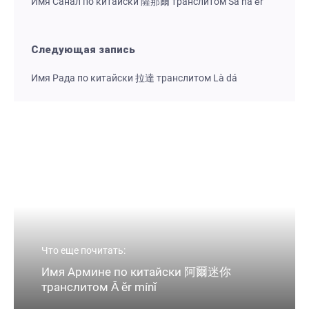
Имя Санал по китайски 薩那爾 транслитом Sà nà ěr
Следующая запись
Имя Рада по китайски 拉達 транслитом Là dá
Что еще почитать:
Имя Армине по китайски 阿爾迷你
транслитом Ā ěr mínǐ