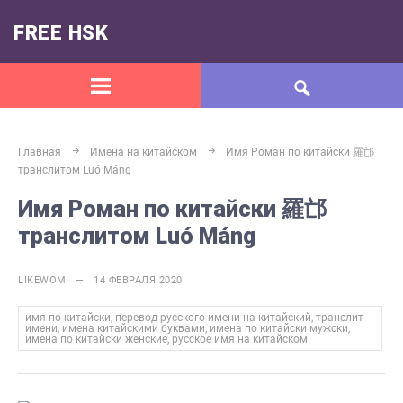
FREE HSK
Главная
Имена на китайском
Имя Роман по китайски 羅邙
транслитом Luó Máng
Имя Роман по китайски 羅邙
транслитом Luó Máng
LIKEWOM — 14 ФЕВРАЛЯ 2020
имя по китайски, перевод русского имени на китайский, транслит
имени, имена китайскими буквами, имена по китайски мужски,
имена по китайски женские, русское имя на китайском