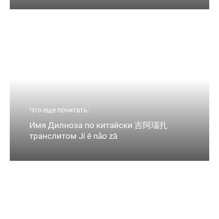
Что еще почитать:
Имя Дилноза по китайски 吉阿瑙扎
транслитом Jí ē nǎo zā