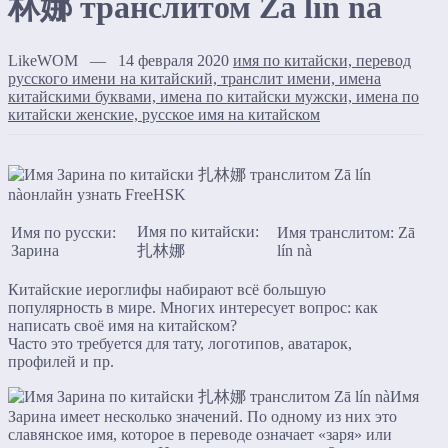
林娜 транслитом Zā lín nà
LikeWOM — 14 февраля 2020
имя по китайски, перевод
русского имени на китайский, транслит имени, имена
китайскими буквами, имена по китайски мужски, имена по
китайски женские, русское имя на китайском
Имя по китайски:
Имя по русски:
Имя транслитом: Zā
Зарина
扎林娜
lín nà
Китайские иероглифы набирают всё большую
популярность в мире. Многих интересует вопрос: как
написать своё имя на китайском?
Часто это требуется для тату, логотипов, аватарок,
профилей и пр.
Имя
Зарина имеет несколько значений. По одному из них это
славянское имя, которое в переводе означает «заря» или