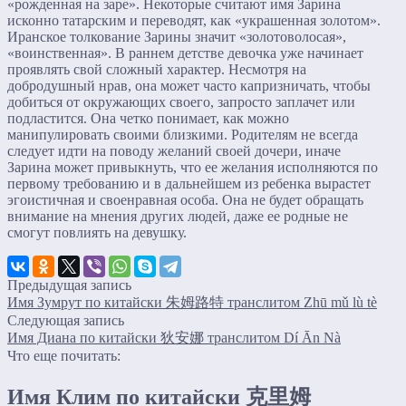
«рожденная на заре». Некоторые считают имя Зарина
исконно татарским и переводят, как «украшенная золотом».
Иранское толкование Зарины значит «золотоволосая»,
«воинственная». В раннем детстве девочка уже начинает
проявлять свой сложный характер. Несмотря на
добродушный нрав, она может часто капризничать, чтобы
добиться от окружающих своего, запросто заплачет или
подластится. Она четко понимает, как можно
манипулировать своими близкими. Родителям не всегда
следует идти на поводу желаний своей дочери, иначе
Зарина может привыкнуть, что ее желания исполняются по
первому требованию и в дальнейшем из ребенка вырастет
эгоистичная и своенравная особа. Она не будет обращать
внимание на мнения других людей, даже ее родные не
смогут повлиять на девушку.
Предыдущая запись
Имя Зумрут по китайски 朱姆路特 транслитом Zhū mǔ lù tè
Следующая запись
Имя Диана по китайски 狄安娜 транслитом Dí Ān Nà
Что еще почитать:
Имя Клим по китайски 克里姆