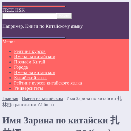
FREE HSK
Например,
Книги по Китайскому языку
Меню
Рейтинг курсов
Имена на китайском
Познаём Kитай
Города
Имена на китайском
Китайский язык
Рейтинг курсов китайского языка
Университеты
Главная
Имена на китайском
Имя Зарина по китайски 扎
林娜 транслитом Zā lín nà
Имя Зарина по китайски 扎