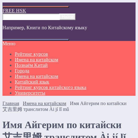
FREE HSK
Например,
Книги по Китайскому языку
Меню
Рейтинг курсов
Имена на китайском
Познаём Kитай
Города
Имена на китайском
Китайский язык
Рейтинг курсов китайского языка
Университеты
Главная
Имена на китайском
Имя Айгерим по китайски
艾吉里姆 транслитом Ài jí lǐ mǔ
Имя Айгерим по китайски
艾吉里姆 транслитом Ài jí lǐ