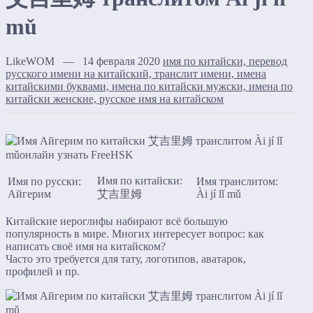
mǔ
LikeWOM — 14 февраля 2020
имя по китайски, перевод
русского имени на китайский, транслит имени, имена
китайскими буквами, имена по китайски мужски, имена по
китайски женские, русское имя на китайском
Имя по китайски:
Имя по русски:
Имя транслитом:
Айгерим
艾吉里姆
Ài jí lǐ mǔ
Китайские иероглифы набирают всё большую
популярность в мире. Многих интересует вопрос: как
написать своё имя на китайском?
Часто это требуется для тату, логотипов, аватарок,
профилей и пр.