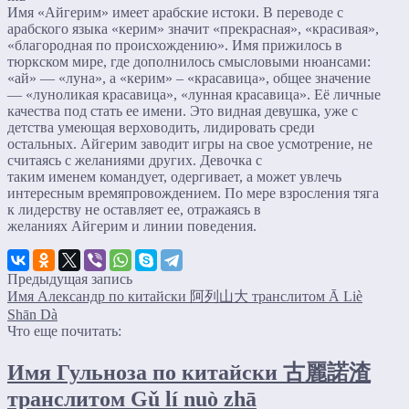
Имя «Айгерим» имеет арабские истоки. В переводе с
арабского языка «керим» значит «прекрасная», «красивая»,
«благородная по происхождению». Имя прижилось в
тюркском мире, где дополнилось смысловыми нюансами:
«ай» — «луна», а «керим» – «красавица», общее значение
— «луноликая красавица», «лунная красавица». Её личные
качества под стать ее имени. Это видная девушка, уже с
детства умеющая верховодить, лидировать среди
остальных. Айгерим заводит игры на свое усмотрение, не
считаясь с желаниями других. Девочка с
таким именем командует, одергивает, а может увлечь
интересным времяпровождением. По мере взросления тяга
к лидерству не оставляет ее, отражаясь в
желаниях Айгерим и линии поведения.
Предыдущая запись
Имя Александр по китайски 阿列山大 транслитом Ā Liè
Shān Dà
Что еще почитать:
Имя Гульноза по китайски 古麗諾渣
транслитом Gǔ lí nuò zhā