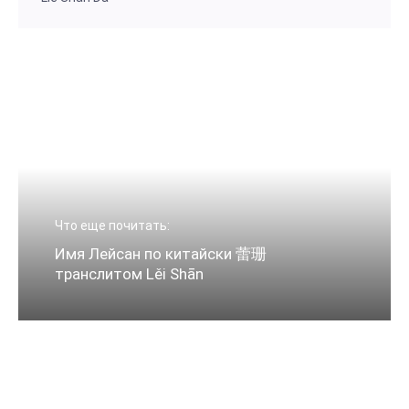
Что еще почитать:
Имя Лейсан по китайски 蕾珊
транслитом Lěi Shān