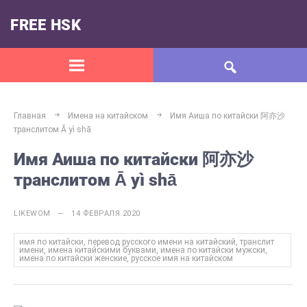
FREE HSK
Главная
Имена на китайском
Имя Аиша по китайски 阿亦沙
транслитом Ā yì shā
Имя Аиша по китайски 阿亦沙
транслитом Ā yì shā
LIKEWOM — 14 ФЕВРАЛЯ 2020
имя по китайски, перевод русского имени на китайский, транслит
имени, имена китайскими буквами, имена по китайски мужски,
имена по китайски женские, русское имя на китайском