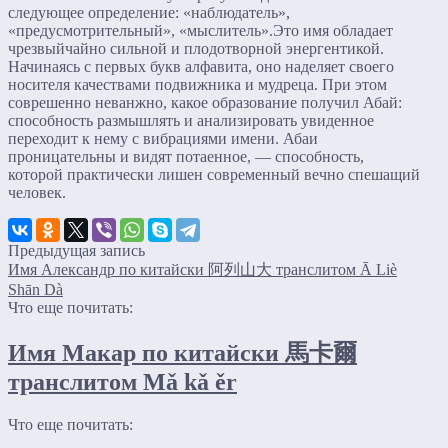
следующее определение: «наблюдатель»,
«предусмотрительный», «мыслитель».Это имя обладает
чрезвыйчайно сильной и плодотворной энергентикой.
Начинаясь с первых букв алфавита, оно наделяет своего
носителя качествами подвижника и мудреца. При этом
соврешенно неванжно, какое образование получил Абай:
способность размышлять и анализировать увиденное
переходит к нему с вибрациями имени. Абаи
проницательны и видят потаенное, — способность,
которой практически лишен современный вечно спешащий
человек.
Предыдущая запись
Имя Александр по китайски 阿列山大 транслитом Ā Liè
Shān Dà
Что еще почитать:
Имя Макар по китайски 馬卡爾
транслитом Mǎ kǎ ěr
Что еще почитать: