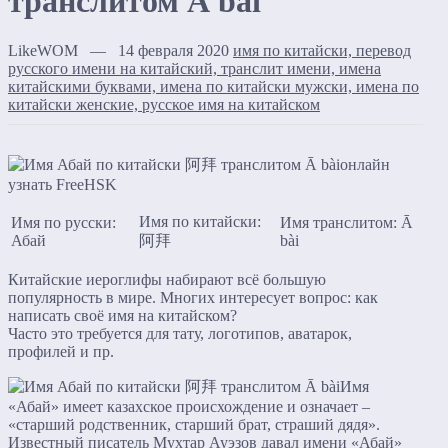
транслитом Ā bài
LikeWOM — 14 февраля 2020
имя по китайски, перевод
русского имени на китайский, транслит имени, имена
китайскими буквами, имена по китайски мужски, имена по
китайски женские, русское имя на китайском
Имя по китайски:
Имя по русски:
Имя транслитом: Ā
Абай
阿拜
bài
Китайские иероглифы набирают всё большую
популярность в мире. Многих интересует вопрос: как
написать своё имя на китайском?
Часто это требуется для тату, логотипов, аватарок,
профилей и пр.
Имя
«Абай» имеет казахское происхождение и означает –
«старший родственник, старший брат, страший дядя».
Известный писатель Мухтар Ауэзов давал имени «Абай»