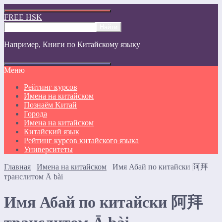
FREE HSK
Например,
Книги по Китайскому языку
Меню
Рейтинг курсов
Имена на китайском
Познаём Kитай
Города
Имена на китайском
Китайский язык
Рейтинг курсов китайского языка
Университеты
Главная
Имена на китайском
Имя Абай по китайски 阿拜
транслитом Ā bài
Имя Абай по китайски 阿拜