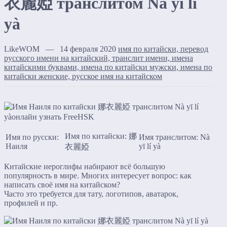
衣麗婭 транслитом Nà yī lí
yà
LikeWOM — 14 февраля 2020
имя по китайски, перевод
русского имени на китайский, транслит имени, имена
китайскими буквами, имена по китайски мужски, имена по
китайски женские, русское имя на китайском
Имя по китайски: 娜
Имя по русски:
Имя транслитом: Nà
Наиля
yī lí yà
衣麗婭
Китайские иероглифы набирают всё большую
популярность в мире. Многих интересует вопрос: как
написать своё имя на китайском?
Часто это требуется для тату, логотипов, аватарок,
профилей и пр.