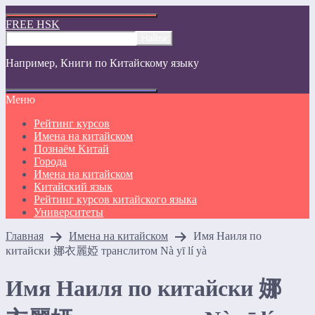
FREE HSK
Например,
Книги по Китайскому языку
Меню
Рейтинг курсов
Имена на китайском
Познаём Kитай
Города
Имена на китайском
Китайский язык
Рейтинг курсов китайского языка
Университеты
Главная
Имена на китайском
Имя Наиля по
китайски 娜衣麗婭 транслитом Nà yī lí yà
Имя Наиля по китайски 娜