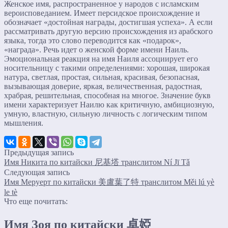
Женское имя, распространенное у народов с исламским
вероисповеданием. Имеет персидское происхождение и
обозначает «достойная награды, достигшая успеха». А если
рассматривать другую версию происхождения из арабского
языка, тогда это слово переводится как «подарок»,
«награда». Речь идет о женской форме имени Наиль.
Эмоциональная реакция на имя Наиля ассоциирует его
носительницу с такими определениями: хорошая, широкая
натура, светлая, простая, сильная, красивая, безопасная,
вызывающая доверие, яркая, величественная, радостная,
храбрая, решительная, способная на многое. Значение букв
имени характеризует Наилю как критичную, амбициозную,
умную, властную, сильную личность с логическим типом
мышления.
Предыдущая запись
Имя Никита по китайски 尼基塔 транслитом Ní Jī Tǎ
Следующая запись
Имя Меруерт по китайски 美盧葉了特 транслитом Měi lú yè
le tè
Что еще почитать:
Имя Зоя по китайски 卓婭