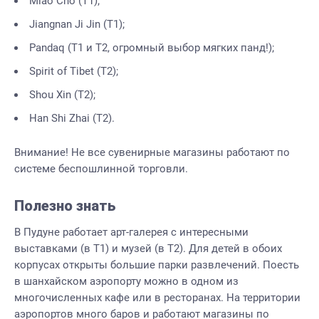
Miao Cho (Т1);
Jiangnan Ji Jin (Т1);
Pandaq (Т1 и Т2, огромный выбор мягких панд!);
Spirit of Tibet (Т2);
Shou Xin (Т2);
Han Shi Zhai (Т2).
Внимание! Не все сувенирные магазины работают по
системе беспошлинной торговли.
Полезно знать
В Пудуне работает арт-галерея с интересными
выставками (в Т1) и музей (в Т2). Для детей в обоих
корпусах открыты большие парки развлечений. Поесть
в шанхайском аэропорту можно в одном из
многочисленных кафе или в ресторанах. На территории
аэропортов много баров и работают магазины по