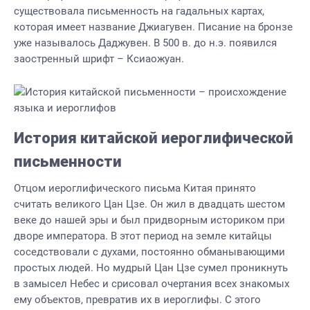
существовала письменность на гадальных картах,
которая имеет название Джиагувен. Писание на бронзе
уже называлось Даджувен. В 500 в. до н.э. появился
заостренный шрифт – Ксиаожуан.
История китайской иероглифической
письменности
Отцом иероглифического письма Китая принято
считать великого Цан Цзе. Он жил в двадцать шестом
веке до нашей эры и был придворным историком при
дворе императора. В этот период на земле китайцы
соседствовали с духами, постоянно обманывающими
простых людей. Но мудрый Цан Цзе сумел проникнуть
в замысел Небес и срисовал очертания всех знакомых
ему объектов, превратив их в иероглифы. С этого