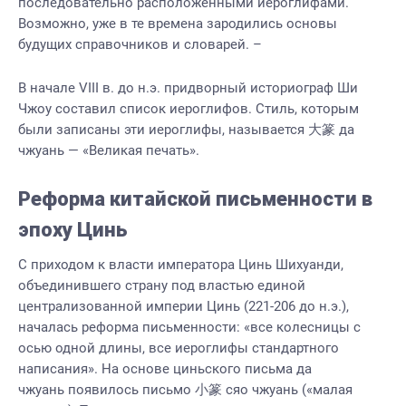
последовательно расположенными иероглифами.
Возможно, уже в те времена зародились основы
будущих справочников и словарей. –
В начале VIII в. до н.э. придворный историограф Ши
Чжоу составил список иероглифов. Стиль, которым
были записаны эти иероглифы, называется 大篆 да
чжуань — «Великая печать».
Реформа китайской письменности в
эпоху Цинь
С приходом к власти императора Цинь Шихуанди,
объединившего страну под властью единой
централизованной империи Цинь (221-206 до н.э.),
началась реформа письменности: «все колесницы с
осью одной длины, все иероглифы стандартного
написания». На основе циньского письма да
чжуань появилось письмо 小篆 сяо чжуань («малая