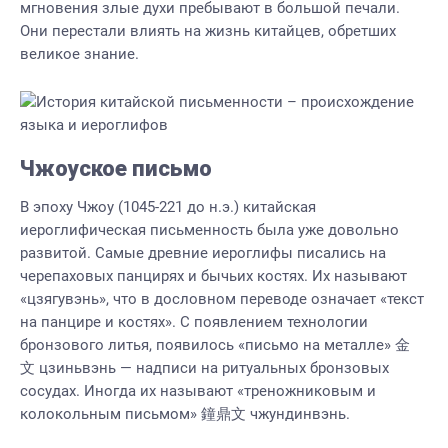
мгновения злые духи пребывают в большой печали.
Они перестали влиять на жизнь китайцев, обретших
великое знание.
Чжоуское письмо
В эпоху Чжоу (1045-221 до н.э.) китайская
иероглифическая письменность была уже довольно
развитой. Самые древние иероглифы писались на
черепаховых панцирях и бычьих костях. Их называют
«цзягувэнь», что в дословном переводе означает «текст
на панцире и костях». С появлением технологии
бронзового литья, появилось «письмо на металле» 金
文 цзиньвэнь — надписи на ритуальных бронзовых
сосудах. Иногда их называют «треножниковым и
колокольным письмом» 鐘鼎文 чжундинвэнь.