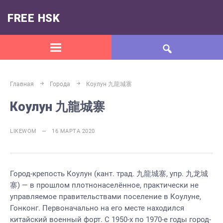
FREE HSK
Главная
Города
Коулун 九龍城寨
Коулун 九龍城寨
LIKEWOM — 16 МАРТА 2020
Город-крепость Коулун (кант. трад. 九龍城寨, упр. 九龙城
寨) — в прошлом плотнонаселённое, практически не
управляемое правительствами поселение в Коулуне,
Гонконг. Первоначально на его месте находился
китайский военный форт. С 1950-х по 1970-е годы город-