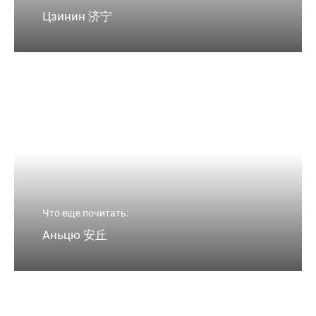
Цзинин 济宁
Что еще почитать:
Аньцю 安丘