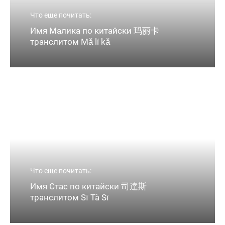
Что еще почитать:
Имя Малика по китайски 玛丽卡
транслитом Mǎ lí kǎ
Что еще почитать:
Имя Стас по китайски 司達斯
транслитом Sī Tà Sī