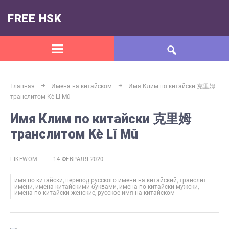
FREE HSK
Главная
Имена на китайском
Имя Клим по китайски 克里姆
транслитом Kè Lǐ Mǔ
Имя Клим по китайски 克里姆
транслитом Kè Lǐ Mǔ
LIKEWOM — 14 ФЕВРАЛЯ 2020
имя по китайски, перевод русского имени на китайский, транслит
имени, имена китайскими буквами, имена по китайски мужски,
имена по китайски женские, русское имя на китайском