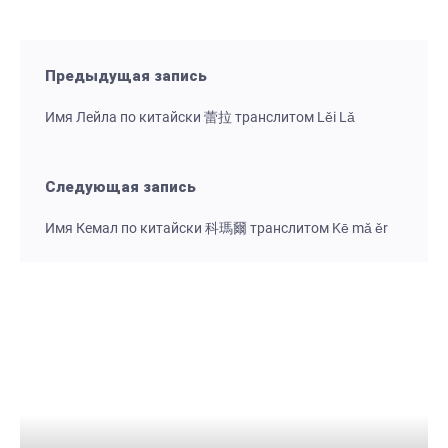
Предыдущая запись
Имя Лейла по китайски 蕾拉 транслитом Lěi Lǎ
Следующая запись
Имя Кемал по китайски 科瑪爾 транслитом Kē mǎ ěr