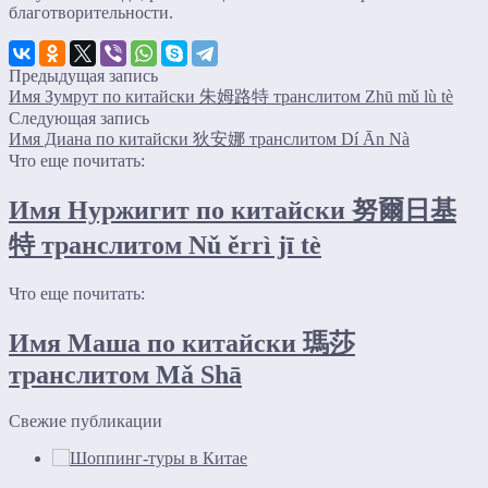
благотворительности.
Предыдущая запись
Имя Зумрут по китайски 朱姆路特 транслитом Zhū mǔ lù tè
Следующая запись
Имя Диана по китайски 狄安娜 транслитом Dí Ān Nà
Что еще почитать:
Имя Нуржигит по китайски 努爾日基
特 транслитом Nǔ ěrrì jī tè
Что еще почитать:
Имя Маша по китайски 瑪莎
транслитом Mǎ Shā
Свежие публикации