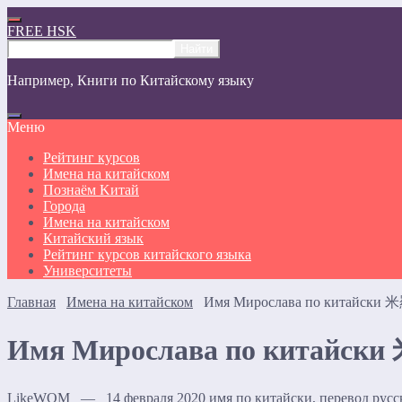
FREE HSK
Например,
Книги по Китайскому языку
Меню
Рейтинг курсов
Имена на китайском
Познаём Kитай
Города
Имена на китайском
Китайский язык
Рейтинг курсов китайского языка
Университеты
Главная
Имена на китайском
Имя Мирослава по китайски 米
Имя Мирослава по китайски
LikeWOM — 14 февраля 2020
имя по китайски, перевод рус