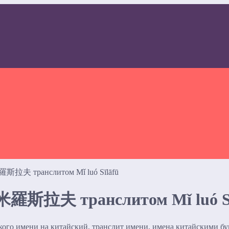
羅斯拉夫 транслитом Mǐ luó Sīlāfū
 米羅斯拉夫 транслитом Mǐ luó Sī
ского имени на китайский, транслит имени, имена китайскими б