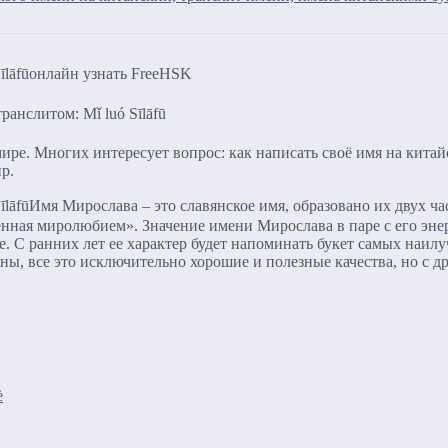
ранслитом: Mǐ luó Sīlāfū
ре. Многих интересует вопрос: как написать своё имя на китай
пр.
Имя Мирослава – это славянское имя, образовано их двух ч
нная миролюбием». Значение имени Мирослава в паре с его энер
е. С ранних лет ее характер будет напоминать букет самых наилу
оны, все это исключительно хорошие и полезные качества, но с 
è