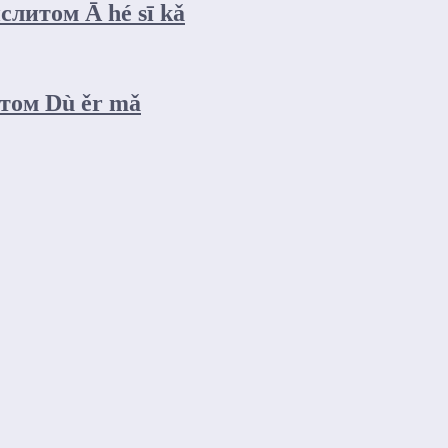
итом Ā hé sī kǎ
ом Dù ěr mǎ