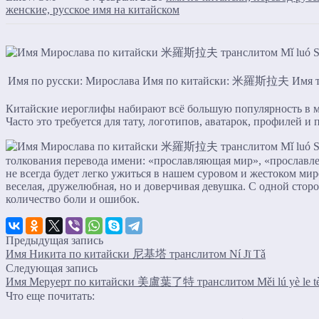
женские, русское имя на китайском
Имя по русски: Мирослава
Имя по китайски: 米羅斯拉夫
Имя т
Китайские иероглифы набирают всё большую популярность в ми
Часто это требуется для тату, логотипов, аватарок, профилей и 
толкования перевода имени: «прославляющая мир», «прославле
не всегда будет легко ужиться в нашем суровом и жестоком мир
веселая, дружелюбная, но и доверчивая девушка. С одной стор
количество боли и ошибок.
Предыдущая запись
Имя Никита по китайски 尼基塔 транслитом Ní Jī Tǎ
Следующая запись
Имя Меруерт по китайски 美盧葉了特 транслитом Měi lú yè le t
Что еще почитать: