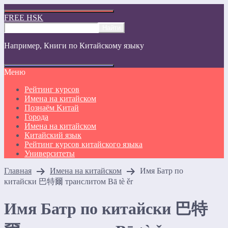
FREE HSK
Например,
Книги по Китайскому языку
Меню
Рейтинг курсов
Имена на китайском
Познаём Kитай
Города
Имена на китайском
Китайский язык
Рейтинг курсов китайского языка
Университеты
Главная
Имена на китайском
Имя Батр по
китайски 巴特爾 транслитом Bā tè ěr
Имя Батр по китайски 巴特