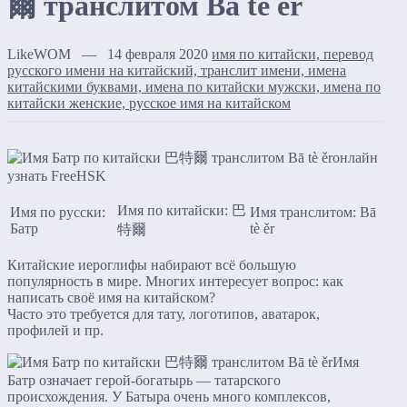
爾 транслитом Bā tè ěr
LikeWOM — 14 февраля 2020
имя по китайски, перевод
русского имени на китайский, транслит имени, имена
китайскими буквами, имена по китайски мужски, имена по
китайски женские, русское имя на китайском
Имя по китайски: 巴
Имя по русски:
Имя транслитом: Bā
Батр
tè ěr
特爾
Китайские иероглифы набирают всё большую
популярность в мире. Многих интересует вопрос: как
написать своё имя на китайском?
Часто это требуется для тату, логотипов, аватарок,
профилей и пр.
Имя
Батр означает герой-богатырь — татарского
происхождения. У Батыра очень много комплексов,