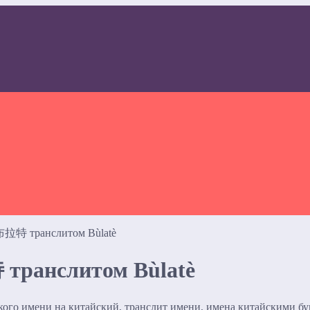
 布拉特 транслитом Bùlatè
транслитом Bùlatè
ского имени на китайский, транслит имени, имена китайскими б