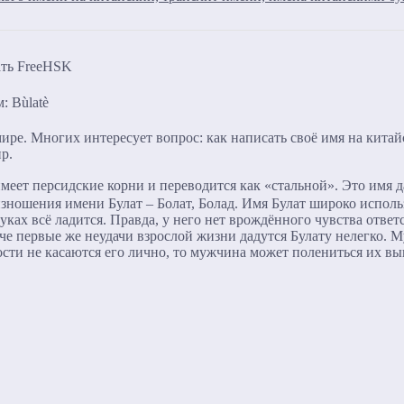
: Bùlatè
ре. Многих интересует вопрос: как написать своё имя на китай
пр.
меет персидские корни и переводится как «стальной». Это имя 
ношения имени Булат – Болат, Болад. Имя Булат широко использ
ках всё ладится. Правда, у него нет врождённого чувства ответ
че первые же неудачи взрослой жизни дадутся Булату нелегко.
ности не касаются его лично, то мужчина может полениться их в