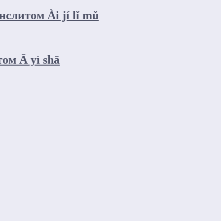
итом Ài jí lǐ mǔ
м Ā yì shā