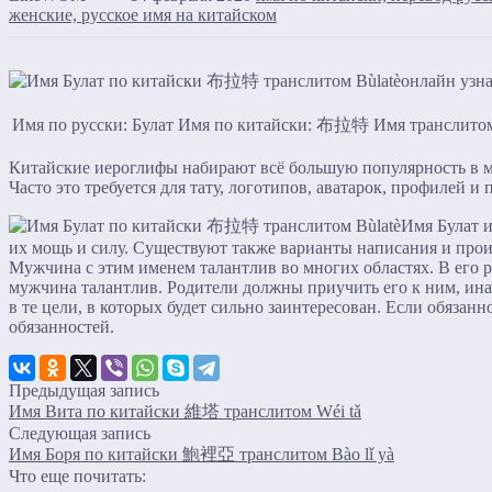
женские, русское имя на китайском
Имя по русски: Булат
Имя по китайски: 布拉特
Имя транслитом
Китайские иероглифы набирают всё большую популярность в ми
Часто это требуется для тату, логотипов, аватарок, профилей и 
Имя Булат и
их мощь и силу. Существуют также варианты написания и произ
Мужчина с этим именем талантлив во многих областях. В его ру
мужчина талантлив. Родители должны приучить его к ним, ина
в те цели, в которых будет сильно заинтересован. Если обязан
обязанностей.
Предыдущая запись
Имя Вита по китайски 維塔 транслитом Wéi tǎ
Следующая запись
Имя Боря по китайски 鮑裡亞 транслитом Bào lǐ yà
Что еще почитать: