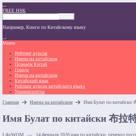
FREE HSK
Например,
Книги по Китайскому языку
Меню
Рейтинг курсов
Имена на китайском
Познаём Kитай
Города
Имена на китайском
Китайский язык
Рейтинг курсов китайского языка
Университеты
Главная
Имена на китайском
Имя Булат по китайски
Имя Булат по китайски 布拉特 
LikeWOM — 14 февраля 2020
имя по китайски, перевод рус