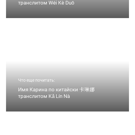
транслитом Wéi Kè Duō
Что еще почитать:
Имя Карина по китайски 卡琳娜
транслитом Kǎ Lín Nà