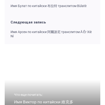
Имя Булат по китайски 布拉特 транслитом Bùlatè
Следующая запись
Имя Арсен по китайски 阿爾謝尼 транслитом Ā Ěr Xiè
Ní
Что еще почитать:
Имя Виктор по китайски 維克多