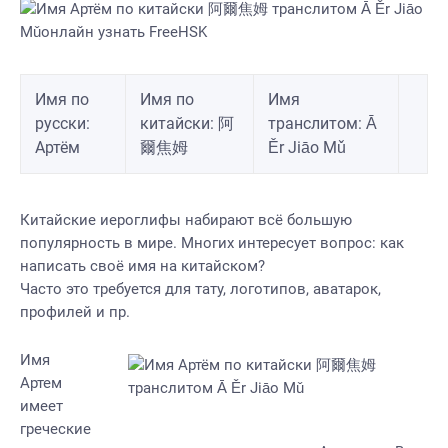
Имя по
Имя по
Имя
русски:
китайски: 阿
транслитом: Ā
Артём
爾焦姆
Ěr Jiāo Mǔ
Китайские иероглифы набирают всё большую
популярность в мире. Многих интересует вопрос: как
написать своё имя на китайском?
Часто это требуется для тату, логотипов, аватарок,
профилей и пр.
Имя
Артем
имеет
греческие