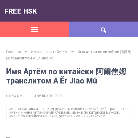
FREE HSK
Главная
Имена на китайском
Имя Артём по китайски 阿爾焦
姆 транслитом Ā Ěr Jiāo Mǔ
Имя Артём по китайски 阿爾焦姆
транслитом Ā Ěr Jiāo Mǔ
LIKEWOM — 14 ФЕВРАЛЯ 2020
имя по китайски, перевод русского имени на китайский, транслит
имени, имена китайскими буквами, имена по китайски мужски,
имена по китайски женские, русское имя на китайском