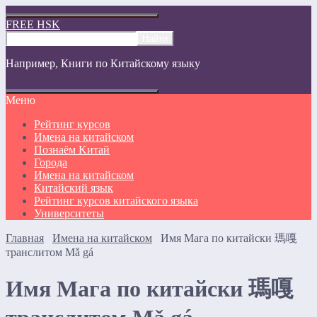
FREE HSK
Например,
Книги по Китайскому языку
Меню
Рейтинг курсов
Имена на китайском
Познаём Kитай
Города
Имена на китайском
Китайский язык
Рейтинг курсов китайского языка
Университеты
Главная
Имена на китайском
Имя Мага по китайски 瑪嘎
транслитом Mǎ gá
Имя Мага по китайски 瑪嘎