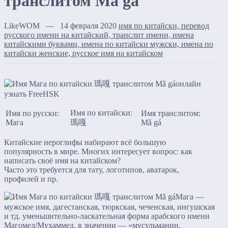
транслитом Mǎ gá
LikeWOM — 14 февраля 2020
имя по китайски, перевод
русского имени на китайский, транслит имени, имена
китайскими буквами, имена по китайски мужски, имена по
китайски женские, русское имя на китайском
Имя по китайски:
Имя по русски:
Имя транслитом:
Мага
瑪嘎
Mǎ gá
Китайские иероглифы набирают всё большую
популярность в мире. Многих интересует вопрос: как
написать своё имя на китайском?
Часто это требуется для тату, логотипов, аватарок,
профилей и пр.
Мага —
мужское имя, дагестанская, тюркская, чеченская, ингушская
и тд. уменьшительно-ласкательная форма арабского имени
Магомед/Мухаммед, в значении — «мусульманин,