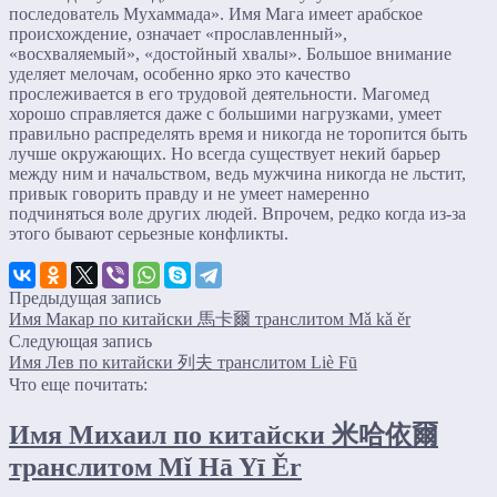
последователь Мухаммада». Имя Мага имеет арабское
происхождение, означает «прославленный»,
«восхваляемый», «достойный хвалы». Большое внимание
уделяет мелочам, особенно ярко это качество
прослеживается в его трудовой деятельности. Магомед
хорошо справляется даже с большими нагрузками, умеет
правильно распределять время и никогда не торопится быть
лучше окружающих. Но всегда существует некий барьер
между ним и начальством, ведь мужчина никогда не льстит,
привык говорить правду и не умеет намеренно
подчиняться воле других людей. Впрочем, редко когда из-за
этого бывают серьезные конфликты.
Предыдущая запись
Имя Макар по китайски 馬卡爾 транслитом Mǎ kǎ ěr
Следующая запись
Имя Лев по китайски 列夫 транслитом Liè Fū
Что еще почитать:
Имя Михаил по китайски 米哈依爾
транслитом Mǐ Hā Yī Ěr