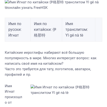
Имя по
Имя по
Имя
русски:
китайски: 伊
транслитом:
Игнат
格那特
Yī gé nà tè
Китайские иероглифы набирают всё большую
популярность в мире. Многих интересует вопрос: как
написать своё имя на китайском?
Часто это требуется для тату, логотипов, аватарок,
профилей и пр.
Имя
Игнат
произошл
о от