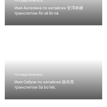
Что еще почитать:
Имя Ангелина по китайски 安澤林娜
транслитом Ān zé lín nà
Что еще почитать:
Имя Сабухи по китайски 薩布黑
транслитом Sà bù hēi,