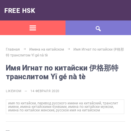
FREE HSK
Главная
Имена на китайском
Имя Игнат по китайски 伊格那
特 транслитом Yī gé nà tè
Имя Игнат по китайски 伊格那特
транслитом Yī gé nà tè
LIKEWOM — 14 ФЕВРАЛЯ 2020
имя по китайски, перевод русского имени на китайский, транслит
имени, имена китайскими буквами, имена по китайски мужски,
имена по китайски женские, русское имя на китайском