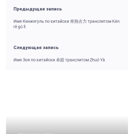
Предыдущая запись
Имя Кенжегуль по китайски 肯熱古力 транслитом Kěn
rè gǔ lì
Следующая запись
Имя Зоя по китайски 卓婭 транслитом Zhuó Yà