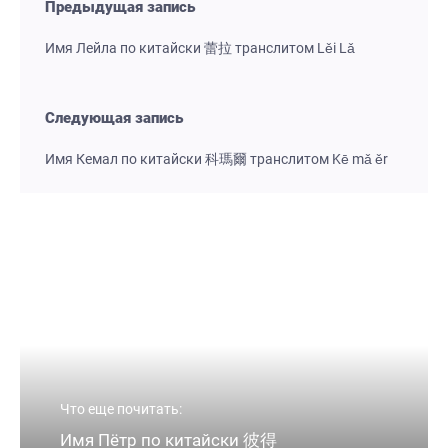
Предыдущая запись
Имя Лейла по китайски 蕾拉 транслитом Lěi Lǎ
Следующая запись
Имя Кемал по китайски 科瑪爾 транслитом Kē mǎ ěr
Что еще почитать:
Имя Пётр по китайски 彼得