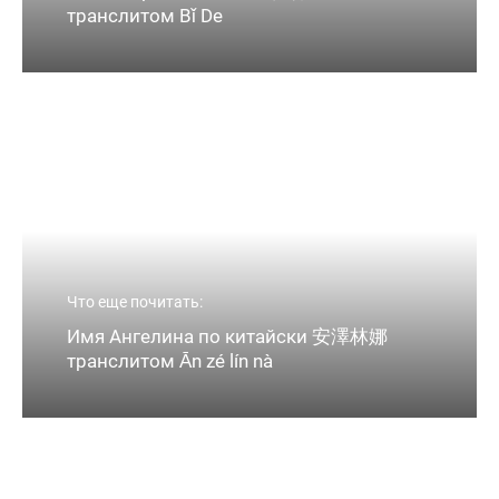
транслитом Bǐ De
Что еще почитать:
Имя Ангелина по китайски 安澤林娜
транслитом Ān zé lín nà