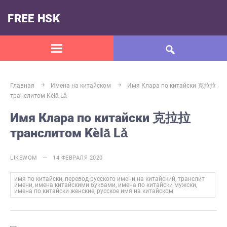
FREE HSK
Главная
Имена на китайском
Имя Клара по китайски 克拉拉
транслитом Kèlā Lǎ
Имя Клара по китайски 克拉拉
транслитом Kèlā Lǎ
LIKEWOM — 14 ФЕВРАЛЯ 2020
имя по китайски, перевод русского имени на китайский, транслит
имени, имена китайскими буквами, имена по китайски мужски,
имена по китайски женские, русское имя на китайском